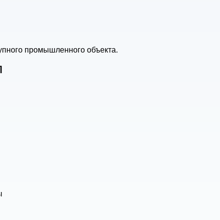
упного промышленного объекта.
л
ы