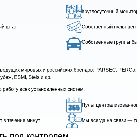
Круглосуточный монито
ый штат
Собственный пульт цен
Собственные группы бы
ведущих мировых и российских брендов: PARSEC, PERCo, P
убеж, ESMI, Stels и др.
ю работу всех установленных систем.
Пульт централизованног
т в течение минут
Мы всегда на связи — т
ь под контролем