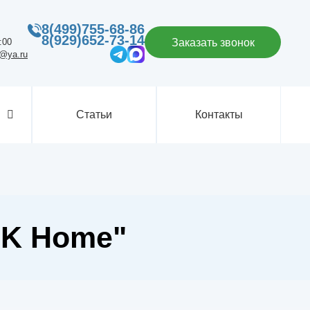
8(499)755-68-86
8(929)652-73-14
:00
Заказать звонок
p@ya.ru
Статьи
Контакты
EK Home"