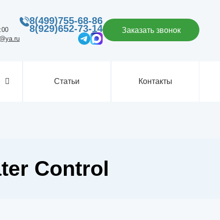
8(499)755-68-86
8(929)652-73-14
:00
Заказать звонок
p@ya.ru
Статьи
Контакты
er Control