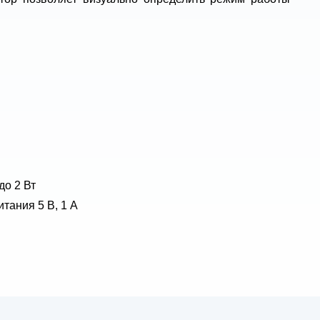
до 2 Вт
тания 5 В, 1 А