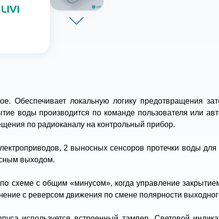
ое. Обеспечивает локальную логику предотвращения за
ие воды производится по команде пользователя или авт
ещения по радиоканалу на контрольный прибор.
ектроприводов, 2 выносных сенсоров протечки воды для 
ьсным выходом.
о схеме с общим «минусом», когда управление закрытием
чение с реверсом движения по смене полярности выходног
пуса используется встроенный тампер. Световой индик