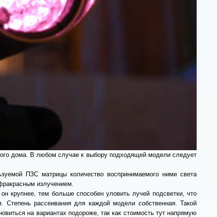
ного дома. В любом случае к выбору подходящей модели следует
льзуемой ПЗС матрицы количество воспринимаемого ними света
нфракрасным излучением.
он крупнее, тем больше способен уловить лучей подсветки, что
я. Степень рассеивания для каждой модели собственная. Такой
новиться на вариантах подороже, так как стоимость тут напрямую