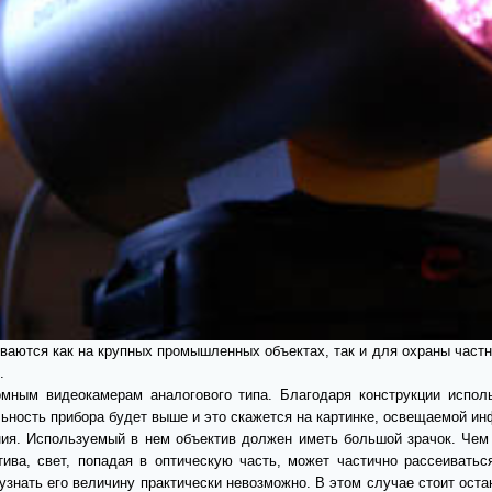
аются как на крупных промышленных объектах, так и для охраны част
.
омным видеокамерам аналогового типа. Благодаря конструкции испо
льность прибора будет выше и это скажется на картинке, освещаемой и
ия. Используемый в нем объектив должен иметь большой зрачок. Чем 
тива, свет, попадая в оптическую часть, может частично рассеиватьс
узнать его величину практически невозможно. В этом случае стоит оста