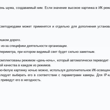
ень шума, создаваемый ним. Если значение высокое картинка в ИК ре
светодиодами может применятся и отдельно для дополнения установл
ишком дорого.
из-за специфики деятельности организации.
периметра, при котором видимый свет будет сильно заметным.
омплектованы режимом «день-ночь», который автоматически переводит 
ей качества в каждом из режимов.
но-белую картинку ночью можно, используя дополнительное ИК-освещен
следует выбирать его в соответствии с параметрами камеры. Для IP-
приведут его в негодность.