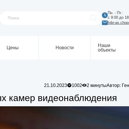
Пн. - Пт.:
с 9:00 до 18
fobr-as.cho
Наши
Цены
Новости
объекты
21.10.2023
1002
2 минуты
Автор: Ге
х камер видеонаблюдения